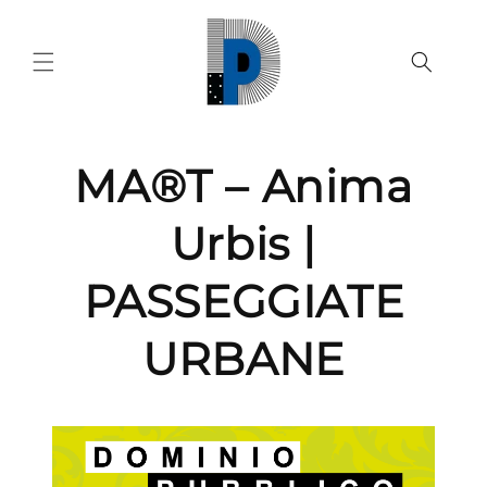
Vai
direttamente
ai contenuti
MA®T – Anima
Urbis |
PASSEGGIATE
URBANE