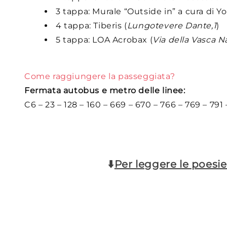
3 tappa: Murale “Outside in” a cura di 
4 tappa: Tiberis (
Lungotevere Dante,1
)
5 tappa: LOA Acrobax (
Via della Vasca N
Come raggiungere la passeggiata?
Fermata autobus e metro delle linee:
C6 – 23 – 128 – 160 – 669 – 670 – 766 – 769 – 791
⬇️
Per leggere le poesi