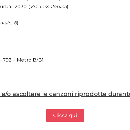
Yourban2030 (
Via Tessalonica
)
avale, 6
)
 – 792 – Metro B/B1
e e/o ascoltare le canzoni riprodotte duran
Clicca qui