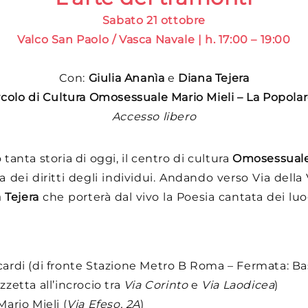
Sabato 21 ottobre
Valco San Paolo / Vasca Navale | h. 17:00 – 19:00
Con:
Giulia Ananìa
e
Diana Tejera
rcolo di Cultura Omosessuale Mario Mieli – La Popol
Accesso libero
anta storia di oggi, il centro di cultura
Omosessuale 
sta dei diritti degli individui. Andando verso Via del
 Tejera
che porterà dal vivo la Poesia cantata dei lu
ardi (di fronte Stazione Metro B Roma – Fermata: Bas
zetta all’incrocio tra
Via Corinto
e
Via Laodicea
)
ario Mieli (
Via Efeso, 2A
)