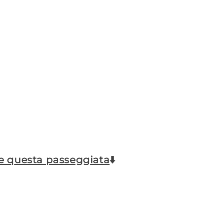
te questa passeggiata
⬇️